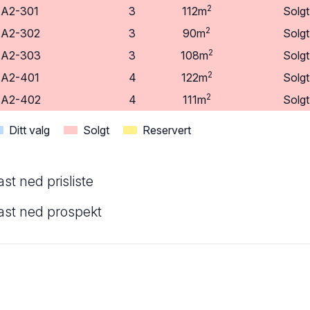
2
A2-301
3
112m
Solgt
2
A2-302
3
90m
Solgt
2
A2-303
3
108m
Solgt
2
A2-401
4
122m
Solgt
2
A2-402
4
111m
Solgt
Ditt valg
Solgt
Reservert
ast ned prisliste
ast ned prospekt