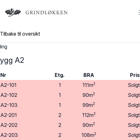
Logo
Tilbake til oversikt
ding
ygg A2
Nr
Etg.
BRA
Pris
2
A2-101
1
111m
Solgt
2
A2-102
1
90m
Solgt
2
A2-103
1
99m
Solgt
2
A2-201
2
112m
Solgt
2
A2-202
2
90m
Solgt
2
A2-203
2
108m
Solgt