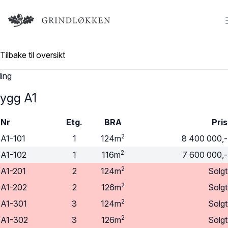
Logo
Tilbake til oversikt
ding
ygg A1
Nr
Etg.
BRA
Pris
2
A1-101
1
124m
8 400 000,-
2
A1-102
1
116m
7 600 000,-
2
A1-201
2
124m
Solgt
2
A1-202
2
126m
Solgt
2
A1-301
3
124m
Solgt
2
A1-302
3
126m
Solgt