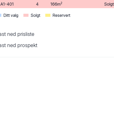
2
A1-401
4
166m
Solgt
Ditt valg
Solgt
Reservert
ast ned prisliste
ast ned prospekt