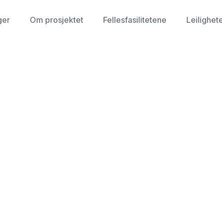
ger
Om prosjektet
Fellesfasilitetene
Leilighet